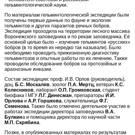
гельминтологической науки.
По материалам гельминтологической экспедиции были
получены первые данные по фауне и экологии
гельминтов и других паразитов речных бобров.
Экспедиция проходила на территории лесного массива
Воронежского заповедника и по рекам заповедника. Её
основной целью было – изучение гельминтов «русских»
бобров (в то время их нередко так называли). Было
необходимо проводить прижизненную диагностику
гельминтозов и опытные работы по их лечению. Также
проводили обследование бобров на протозойные и
арахнозные инвазии.
Состав экспедиции: проф. И.В. Орлов (руководитель),
доц.
Б.С. Москалев
, зоолог
П.А. Мертц,
ветврач
К.С.
Колесников
, лаборант
О.П. Громковская
, студент
биофака I МГУ
Л.Г. Динесман
, препараторы
И.И.
Орлова
и
А.Р. Горшкова
, служительница
Ф.Г.
Семенова
. Также было отмечено деятельное участие в
работах экспедиции директора заповедника
В.А.
Булкин
а и помощника директора по научной части
М.П. Скрябина
.
Позже, в опубликованных материалах по результатам