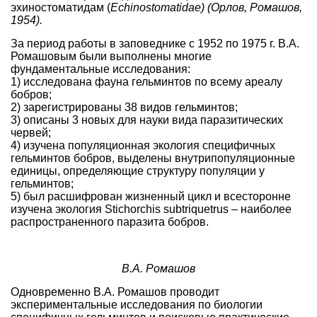
эхиностоматидам (
Echinostomatidae) (Орлов, Ромашов,
1954).
За период работы в заповеднике с 1952 по 1975 г. В.А.
Ромашовым были выполнены многие
фундаментальные исследования:
1) исследована фауна гельминтов по всему ареалу
бобров;
2) зарегистрированы 38 видов гельминтов;
3) описаны 3 новых для науки вида паразитических
червей;
4) изучена популяционная экология специфичных
гельминтов бобров, выделены внутрипопуляционные
единицы, определяющие структуру популяции у
гельминтов;
5) был расшифрован жизненный цикл и всесторонне
изучена экология Stichorchis subtriquetrus – наиболее
распространенного паразита бобров.
В.А. Ромашов
Одновременно В.А. Ромашов проводит
экспериментальные исследования по биологии