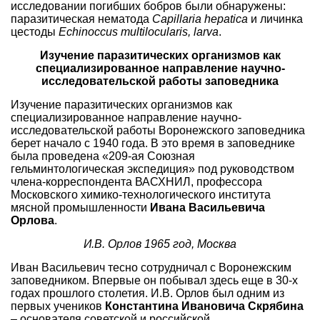
исследовании погибших бобров были обнаружены:
паразитическая нематода
Capillaria hepatica
и личинка
цестоды
Echinoccus multilocularis, larva
.
Изучение паразитических организмов как
специализированное направление научно-
исследовательской работы заповедника
Изучение паразитических организмов как
специализированное направление научно-
исследовательской работы Воронежского заповедника
берет начало с 1940 года. В это время в заповеднике
была проведена «209-ая Союзная
гельминтологическая экспедиция» под руководством
члена-корреспондента ВАСХНИЛ, профессора
Московского химико-технологического института
мясной промышленности
Ивана Васильевича
Орлова
.
И.В. Орлов 1965 год, Москва
Иван Васильевич тесно сотрудничал с Воронежским
заповедником. Впервые он побывал здесь еще в 30-х
годах прошлого столетия. И.В. Орлов был одним из
первых учеников
Константина Ивановича Скрябина
– основателя советской и российской