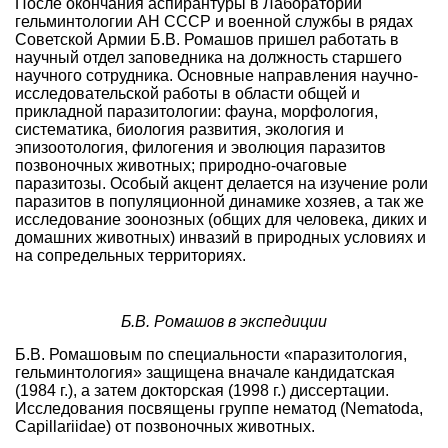
После окончания аспирантуры в Лаборатории
гельминтологии АН СССР и военной службы в рядах
Советской Армии Б.В. Ромашов пришел работать в
научный отдел заповедника на должность старшего
научного сотрудника. Основные направления научно-
исследовательской работы в области общей и
прикладной паразитологии: фауна, морфология,
систематика, биология развития, экология и
эпизоотология, филогения и эволюция паразитов
позвоночных животных; природно-очаговые
паразитозы. Особый акцент делается на изучение роли
паразитов в популяционной динамике хозяев, а так же
исследование зоонозных (общих для человека, диких и
домашних животных) инвазий в природных условиях и
на сопредельных территориях.
Б.В. Ромашов в экспедиции
Б.В. Ромашовым по специальности «паразитология,
гельминтология» защищена вначале кандидатская
(1984 г.), а затем докторская (1998 г.) диссертации.
Исследования посвящены группе нематод (Nematoda,
Capillariidae) от позвоночных животных.