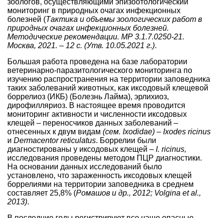
зоологов, осуществляющими эпизоотологический
мониторинг в природных очагах инфекционных
болезней (
Тактика и объемы зоологических работ в
природных очагах инфекционных болезней.
Методические рекомендации. МР 3.1.7.0250-21.
Москва, 2021. – 12 с. (Утв. 10.05.2021 г.)
.
Большая работа проведена на базе лаборатории
ветеринарно-паразитологического мониторинга по
изучению распространения на территории заповедника
таких заболеваний животных, как иксодовый клещевой
боррелиоз (ИКБ) (Болезнь Лайма), эрлихиоз,
дирофилляриоз. В настоящее время проводится
мониторинг активности и численности иксодовых
клещей – переносчиков данных заболеваний –
отнесенных к двум видам
(сем. Ixodidae) – Ixodes ricinus
и
Dermacentor reticulatus
. Боррелии были
диагностированы у иксодовых клещей –
I. ricinus,
исследования проведены методом ПЦР диагностики.
На основании данных исследований было
установлено, что зараженность иксодовых клещей
боррелиями на территории заповедника в среднем
составляет 25,8% (
Ромашов и др., 2012; Volgina et al.,
2013)
.
В последние годы регистрируют все чаще опасные