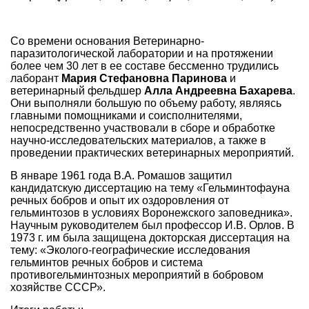
Со времени основания Ветеринарно-
паразитологической лаборатории и на протяжении
более чем 30 лет в ее составе бессменно трудились
лаборант
Мария Стефановна Паринова
и
ветеринарный фельдшер
Алла Андреевна Бахарева
.
Они выполняли большую по объему работу, являясь
главными помощниками и соисполнителями,
непосредственно участвовали в сборе и обработке
научно-исследовательских материалов, а также в
проведении практических ветеринарных мероприятий.
В январе 1961 года В.А. Ромашов защитил
кандидатскую диссертацию на тему «Гельминтофауна
речных бобров и опыт их оздоровления от
гельминтозов в условиях Воронежского заповедника».
Научным руководителем был профессор И.В. Орлов. В
1973 г. им была защищена докторская диссертация на
тему: «Эколого-географические исследования
гельминтов речных бобров и система
противогельминтозных мероприятий в бобровом
хозяйстве СССР».