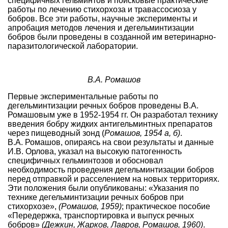
специфичных гельминтов и поисковые практические
работы по лечению стихорхоза и травассосиоза у
бобров. Все эти работы, научные эксперименты и
апробация методов лечения и дегельминтизации
бобров были проведены в созданной им ветеринарно-
паразитологической лаборатории.
В.А. Ромашов
Первые экспериментальные работы по
дегельминтизации речных бобров проведены В.А.
Ромашовым уже в 1952-1954 гг. Он разработал технику
введения бобру жидких антигельминтных препаратов
через пищеводный зонд (
Ромашов, 1954 а, б)
.
В.А. Ромашов, опираясь на свои результаты и данные
И.В. Орлова, указал на высокую патогенность
специфичных гельминтозов и обосновал
необходимость проведения дегельминтизации бобров
перед отправкой и расселением на новых территориях.
Эти положения были опубликованы: «Указания по
технике дегельминтизации речных бобров при
стихорхозе»,
(Ромашов, 1959)
; практическое пособие
«Передержка, транспортировка и выпуск речных
бобров»
(Дежкин, Жарков, Лавров, Ромашов, 1960)
.