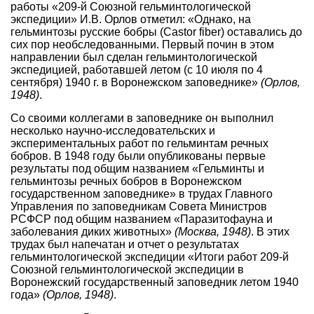
работы «209-й Союзной гельминтологической
экспедиции» И.В. Орлов отметил: «Однако, на
гельминтозы русские бобры (Castor fiber) оставались до
сих пор необследованными. Первый почин в этом
направлении был сделан гельминтологической
экспедицией, работавшей летом (с 10 июля по 4
сентября) 1940 г. в Воронежском заповеднике»
(Орлов,
1948)
.
Со своими коллегами в заповеднике он выполнил
несколько научно-исследовательских и
экспериментальных работ по гельминтам речных
бобров. В 1948 году были опубликованы первые
результаты под общим названием «Гельминты и
гельминтозы речных бобров в Воронежском
государственном заповеднике» в трудах Главного
Управления по заповедникам Совета Министров
РСФСР под общим названием «Паразитофауна и
заболевания диких животных»
(Москва, 1948)
. В этих
трудах был напечатан и отчет о результатах
гельминтологической экспедиции «Итоги работ 209-й
Союзной гельминтологической экспедиции в
Воронежский государственный заповедник летом 1940
года»
(Орлов, 1948)
.