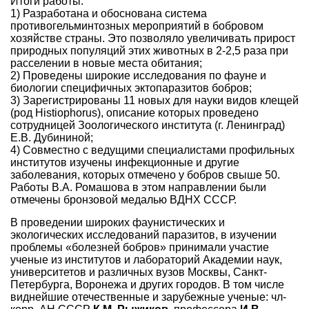
Итоги работы:
1) Разработана и обоснована система
противогельминтозных мероприятий в бобровом
хозяйстве страны. Это позволяло увеличивать прирост
природных популяций этих животных в 2-2,5 раза при
расселении в новые места обитания;
2) Проведены широкие исследования по фауне и
биологии специфичных эктопаразитов бобров;
3) Зарегистрированы 11 новых для науки видов клещей
(род Histiophorus), описание которых проведено
сотрудницей Зоологического института (г. Ленинград)
Е.В. Дубининой;
4) Совместно с ведущими специалистами профильных
институтов изучены инфекционные и другие
заболевания, которых отмечено у бобров свыше 50.
Работы В.А. Ромашова в этом направлении были
отмечены бронзовой медалью ВДНХ СССР.
В проведении широких фаунистических и
экологических исследований паразитов, в изучении
проблемы «болезней бобров» принимали участие
ученые из институтов и лабораторий Академии наук,
университетов и различных вузов Москвы, Санкт-
Петербурга, Воронежа и других городов. В том числе
виднейшие отечественные и зарубежные ученые: чл-