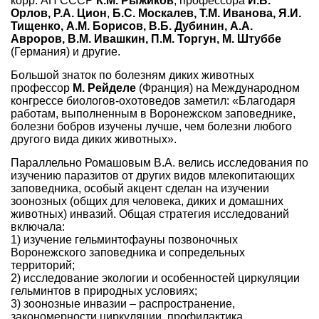
корр. АН СССР
К.М. Рыжиков
, профессора
И.В.
Орлов,
Р.А. Цион
,
Б.С. Москалев, Т.М. Иванова, Я.И.
Тищенко, А.М. Борисов, В.Б. Дубинин, А.А.
Авроров, В.М. Ивашкин, П.М. Торгун, М. Штуббе
(Германия) и другие.
Большой знаток по болезням диких животных
профессор
М. Рейделе
(Франция) на Международном
конгрессе биологов-охотоведов заметил: «Благодаря
работам, выполненным в Воронежском заповеднике,
болезни бобров изучены лучше, чем болезни любого
другого вида диких животных».
Параллельно Ромашовым В.А. велись исследования по
изучению паразитов от других видов млекопитающих
заповедника, особый акцент сделан на изучении
зоонозных (общих для человека, диких и домашних
животных) инвазий. Общая стратегия исследований
включала:
1) изучение гельминтофауны позвоночных
Воронежского заповедника и сопредельных
территорий;
2) исследование экологии и особенностей циркуляции
гельминтов в природных условиях;
3) зоонозные инвазии – распространение,
закономерности циркуляции, профилактика.