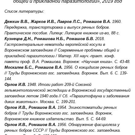
общей и прикладной паразитологии», 2019 год
Список литературы:
Дежкин В.В., Жарков И.В., Лавров Л.С., Ромашов В.А.
1960.
Передержка, транспортировка и выпуск речных бобров.
Практическое пособие. Липецк: Липецкое книжное из-во, 88 с.
Кузнецов Д.Н., Ромашова Н.Б., Ромашов Б.В.
2018.
Гастроэнтеральные нематоды европейской косули в
Воронежском заповеднике // Современные проблемы общей и
прикладной паразитологии / Матер. ХII науч.-практ. конф.
памяти проф. В.А. Ромашова. Воронеж: «Научная книга». С. 43-48.
Москалев Б.С., Ромашов В.А.
1956. О кокцидиозе речных бобров
// Труды Воронежского гос. заповедника. Воронеж. Вып. 6. С. 139-
144.
Орлов И.В.
1948. Итоги работ 209-й Союзной
гельминтологической экспедиции в Воронежский государственный
заповедник летом 1940 года // Сб. «Паразитофауна и заболевания
диких животных». Москва. С. 199-201.
Орлов И.В., Ромашов В.А.
1954. Эхиностоматиды речных
бобров // Труды Воронежского гос. заповедника. Воронеж,
Воронежское книжное издательство. Вып. 5. С. 64-69.
Орлов И.В., Ромашов В.А.
1956. Обнаружение фасциолеза у
речных бобров СССР // Труды Воронежского гос. заповедника.