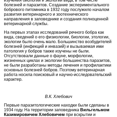
изучения биологии и экологии вида, в том числе
болезней и паразитов. Создание экспериментального
бобрового питомника в 1932 году послужило началом
развития ветеринарного и зоотехнического
направления в заповеднике и создания полноценной
ветеринарной службы.
На первых этапах исследований речного бобра как
вида, сведений о его физиологии, биологии, этологии,
экологии было очень мало. Большинство возбудителей
болезней (инфекций и инвазий) и вызываемая ими
патология у бобров также изучены не были.
Отсутствовали данные о фауне, морфологии,
жизненных циклах и экологии большинства паразитов,
не были разработаны методы лечения и профилактики
основных болезней бобров. Поэтому ветеринарная
работа носила поисковый и научно-исследовательский
характер.
В.К. Хлебович
Первые паразитологические находки были сделаны в
1934 году. На территории заповедника
Вильгельмом
Казимировичем Хлебовичем
при вскрытии и