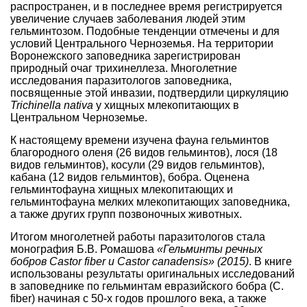
распространен, и в последнее время регистрируется
увеличение случаев заболевания людей этим
гельминтозом. Подобные тенденции отмечены и для
условий Центрального Черноземья. На территории
Воронежского заповедника зарегистрирован
природный очаг трихинеллеза. Многолетние
исследования паразитологов заповедника,
посвященные этой инвазии, подтвердили циркуляцию
Trichinella nativa
у хищных млекопитающих в
Центральном Черноземье.
К настоящему времени изучена фауна гельминтов
благородного оленя (26 видов гельминтов), лося (18
видов гельминтов), косули (29 видов гельминтов),
кабана (12 видов гельминтов), бобра. Оценена
гельминтофауна хищных млекопитающих и
гельминтофауна мелких млекопитающих заповедника,
а также других групп позвоночных животных.
Итогом многолетней работы паразитологов стала
монография Б.В. Ромашова
«Гельминты речных
бобров Castor fiber и Castor canadensis» (2015)
. В книге
использованы результаты оригинальных исследований
в заповеднике по гельминтам евразийского бобра (C.
fiber) начиная с 50-х годов прошлого века, а также