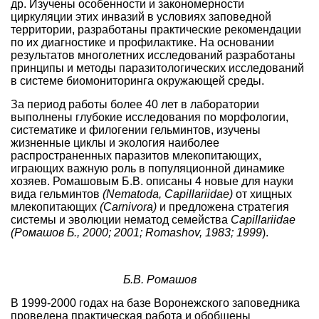
др. Изучены особенности и закономерности
циркуляции этих инвазий в условиях заповедной
территории, разработаны практические рекомендации
по их диагностике и профилактике. На основании
результатов многолетних исследований разработаны
принципы и методы паразитологических исследований
в системе биомониторинга окружающей среды.
За период работы более 40 лет в лаборатории
выполнены глубокие исследования по морфологии,
систематике и филогении гельминтов, изучены
жизненные циклы и экология наиболее
распространенных паразитов млекопитающих,
играющих важную роль в популяционной динамике
хозяев. Ромашовым Б.В. описаны 4 новые для науки
вида гельминтов
(Nematoda, Capillariidae)
от хищных
млекопитающих
(Carnivora)
и предложена стратегия
системы и эволюции нематод семейства
Capillariidae
(Ромашов Б., 2000; 2001; Romashov, 1983; 1999
).
Б.В. Ромашов
В 1999-2000 годах на базе Воронежского заповедника
проведена практическая работа и обобщены