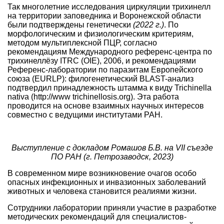
Так многолетние исследования циркуляции трихинелл
на территории заповедника и Воронежской области
были подтверждены генетически
(2022 г.)
. По
морфологическим и физиологическим критериям,
методом мультиплексной ПЦР, согласно
рекомендациям Международного референс-центра по
трихинеллёзу ITRC (OIE), 2006, и рекомендациями
Референс-лаборатории по паразитам Европейского
союза (EURLP): филогенетический BLAST-анализ
подтвердил принадлежность штамма к виду Trichinella
nativa (http://www trichinellosis.org). Эта работа
проводится на основе взаимных научных интересов
совместно с ведущими институтами РАН.
Выступление с докладом Ромашов Б.В. на VII съезде
ПО РАН (г. Петрозаводск, 2023)
В современном мире возникновение очагов особо
опасных инфекционных и инвазионных заболеваний
животных и человека становится реалиями жизни.
Сотрудники лаборатории приняли участие в разработке
методических рекомендаций для специалистов-