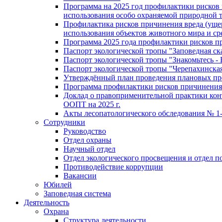
Программа на 2025 год профилактики рисков 
использования особо охраняемой природной 
Профилактика рисков причинения вреда (ущер
использования объектов животного мира и ср
Программа 2025 года профилактики рисков пр
Паспорт экологической тропы "Заповедная ск
Паспорт экологической тропы "Знакомьтесь -
Паспорт экологической тропы "Черепахинска
Утверждённый план проведения плановых про
Программа профилактики рисков причинения в
Доклад о правоприменительной практики кон
ООПТ на 2025 г.
Акты лесопатологического обследования № 1-4
Сотрудники
Руководство
Отдел охраны
Научный отдел
Отдел экологического просвещения и отдел п
Противодействие коррупции
Вакансии
Юбилей
Заповедная система
Деятельность
Охрана
Структура деятельности