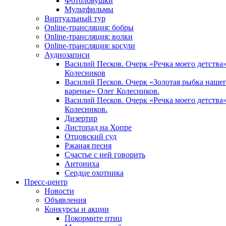
Фотоловушки
Мультфильмы
Виртуальный тур
Online-трансляция: бобры
Online-трансляция: волки
Online-трансляция: косули
Аудиозаписи
Василий Песков. Очерк «Речка моего детства»
Колесников
Василий Песков. Очерк «Золотая рыбка нашего
варенье» Олег Колесников.
Василий Песков. Очерк «Речка моего детства»
Колесников.
Дизертир
Листопад на Хопре
Отцовский суд
Ржаная песня
Счастье с ней говорить
Антониха
Сердце охотника
Пресс-центр
Новости
Объявления
Конкурсы и акции
Покормите птиц