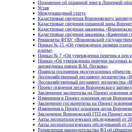
Положение об охранной зоне в Липецкой обл
Устав
Международный статус
Кадастровые сведения Воронежского заповед
Кадастровые сведения охранной зоны Вороне
Кадастровые сведения заказника «Воронежск
Кадастровые сведения заказника «Каменная с
Реквизиты ФГБУ «Воронежский государстве
Приказ № 15 «Об утверждении размера платы 
платы»
Приказ № 7 «Об утверждении перечня и цен 
Приказ «Об утверждении перечня льготных к
заповедника имени В.М. Пескова»
Правила посещения экскурсионных объектов 
Лесохозяйственный регламент лесничества «
Лесохозяйственный регламент лесничества 
Проект освоения лесов Воронежского заповедн
Заключение экспертизы на Проект освоения л
Изменения в Проект освоения лесов Воронежс
Заключение госэкпертизы на Проект освоения 
Изменения в Проект освоения лесов Воронежс
Заключение Воронежский ГПЗ на Проект освое
Акты лесопатологических обследований от 26.
Акты лесопатологических обследований от 31.
Разъяснения законодательства ФЗ об обраще