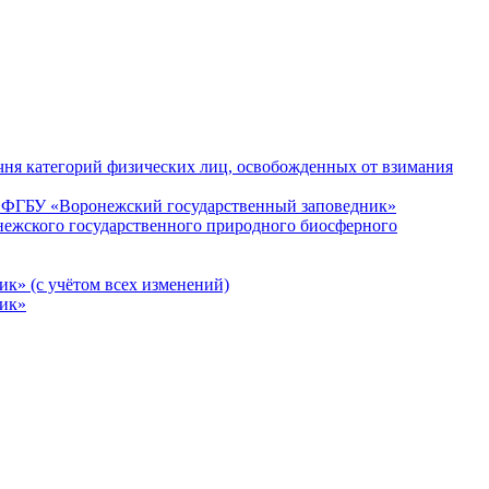
чня категорий физических лиц, освобожденных от взимания
ти ФГБУ «Воронежский государственный заповедник»
нежского государственного природного биосферного
к» (с учётом всех изменений)
ник»