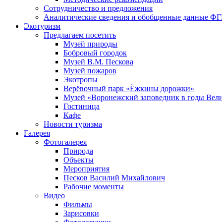
Сотрудничество и предложения
Аналитические сведения и обобщенные данные Ф
Экотуризм
Предлагаем посетить
Музей природы
Бобровый городок
Музей В.М. Пескова
Музей пожаров
Экотропы
Верёвочный парк «Ёжкины дорожки»
Музей «Воронежский заповедник в годы Вел
Гостиница
Кафе
Новости туризма
Галерея
Фотогалерея
Природа
Объекты
Мероприятия
Песков Василий Михайлович
Рабочие моменты
Видео
Фильмы
Зарисовки