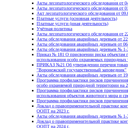
Акты лесопатологического обследования от 04
Акты лесопатологического обследования от 01
Акт лесопатологического обследования от 09.0
Платные услуги (основная деятельность)
Платные услуги (иная деятельность)
Учётная политика
Акты лесопатологического обследования от 22
Акты обследования аварийных деревьев от 22.
Акты обследования аварийных деревьев от 06.
Акты обследования аварийных деревьев № 1-3 
Приказ № 181 О присвоении риска объектам г
использования особо охраняемых природных 
ПРИКАЗ №21 Об утверждении перечня товаров,
"Воронежский госуларственный заповедник"
Акты обследования аварийных деревьев от 19.
Программа профилактики рисков причинения в
особо охраняемой природной территории на 20
Программа профилактики рисков причинения в
использования объектов животного мира и сре
Программа профилактики рисков причинения в
Доклад о правоприменительной практике кон
ООПТ на 2023 г.
Акты обследования аварийных деревьев № 1-3 
Доклад о правоприменительной практике кон
ООПТ на 2024 г.