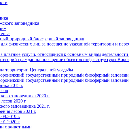
асти
ника
жского заповедника
ий»
тепь»
нный природный биосферный заповедник»
для физических лиц за посещение указанной территории и пере
на платные услуги, относящиеся к основным видам деятельнос
атегорий граждан на посещение объектов инфраструктуры Воро
на территории Центральной усадьбы
Воронежский государственный природный биосферный заповедни
«Воронежский государственный природный биосферный заповед
ика 2015 г.
есов
кого заповедника 2020 г.
лесов 2020 г.
кого заповедника 2021 г.
ния лесов 2021 г.
09.2019 г.
01.2020 г.
нии с животными