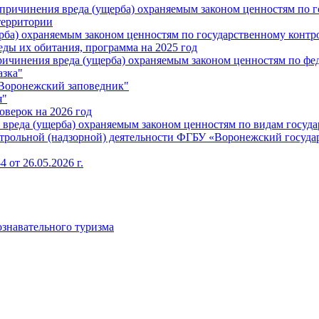
причинения вреда (ущерба) охраняемым законом ценностям по г
территории
ба) охраняемым законом ценностям по государственному контро
еды их обитания, программа на 2025 год
ичинения вреда (ущерба) охраняемым законом ценностям по фе
азка"
 Воронежский заповедник"
я"
верок на 2026 год
реда (ущерба) охраняемым законом ценностям по видам государс
трольной (надзорной) деятельности ФГБУ «Воронежский государ
 от 26.05.2026 г.
ознавательного туризма