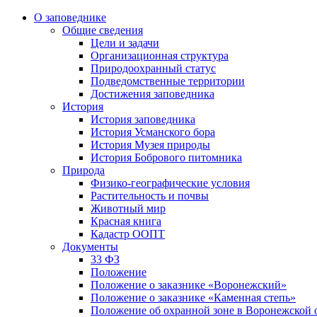
О заповеднике
Общие сведения
Цели и задачи
Организационная структура
Природоохранный статус
Подведомственные территории
Достижения заповедника
История
История заповедника
История Усманского бора
История Музея природы
История Бобрового питомника
Природа
Физико-географические условия
Растительность и почвы
Животный мир
Красная книга
Кадастр ООПТ
Документы
33 ФЗ
Положение
Положение о заказнике «Воронежский»
Положение о заказнике «Каменная степь»
Положение об охранной зоне в Воронежской 