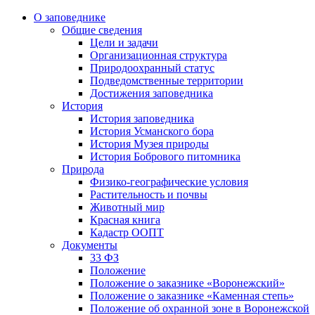
О заповеднике
Общие сведения
Цели и задачи
Организационная структура
Природоохранный статус
Подведомственные территории
Достижения заповедника
История
История заповедника
История Усманского бора
История Музея природы
История Бобрового питомника
Природа
Физико-географические условия
Растительность и почвы
Животный мир
Красная книга
Кадастр ООПТ
Документы
33 ФЗ
Положение
Положение о заказнике «Воронежский»
Положение о заказнике «Каменная степь»
Положение об охранной зоне в Воронежской