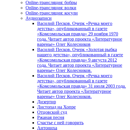
Online-трансляция: бобры
Online-трансляция: волки
Online-трансляция: косули
Аудиозаписи
Василий Песков. Очерк «Речка моего
детства», опубликованный в газете
«Комсомольская правда» 29 ноября 1970
года. Читает автор проекта «Литературное
варенье» Олег Колесников
Василий Песков. Очерк «Золотая рыбка
нашего детства», опубликованный в газете
«Комсомольская правда» 9 августа 2012
года. Читает автор проекта «Литературное
варенье» Олег Колесников.
Василий Песков. Очерк «Речка моего
детства», опубликованный в газете
«Комсомольская правда» 31 июля 2003 года.
Читает автор проекта «Литературное
варенье» Олег Колесников.
Дизертир
Листопад на Хопре
Отцовский суд
Ржаная песня
Счастье с ней говорить
Антониха