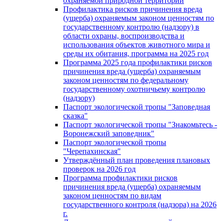
охраняемой природной территории
Профилактика рисков причинения вреда
(ущерба) охраняемым законом ценностям по
государственному контролю (надзору) в
области охраны, воспроизводства и
использования объектов животного мира и
среды их обитания, программа на 2025 год
Программа 2025 года профилактики рисков
причинения вреда (ущерба) охраняемым
законом ценностям по федеральному
государственному охотничьему контролю
(надзору)
Паспорт экологической тропы "Заповедная
сказка"
Паспорт экологической тропы "Знакомьтесь -
Воронежский заповедник"
Паспорт экологической тропы
"Черепахинская"
Утверждённый план проведения плановых
проверок на 2026 год
Программа профилактики рисков
причинения вреда (ущерба) охраняемым
законом ценностям по видам
государственного контроля (надзора) на 2026
г.