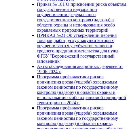
Приказ № 181 О присвоении риска объектам
государственного надзора при
осуществлении федерального
государственного контроля (надзора) в
области охраны и использования особо
охраняемых природных территорий
ПРИКАЗ №21 Об утверждении перечня
товаров, работ, услуг, закупки которых
осуществляются у субъектов малого и
среднего предпринимательства для нужд
ФГБУ "Воронежский госуларственный
заповедник"
Акты обследования аварийных деревьев от
19.06.2024 г.
Программа профилактики рисков
причинения вреда (ущерба) охраняемым
законом ценностям по государственному
контролю (надзору) в области охраны и
использования особо охраняемой природной
территории на 2024 г.
Программа профилактики рисков
причинения вреда (ущерба) охраняемым
законом ценностям по государственному
контролю (надзору) в области охраны,
воспроизводства и использования объектов