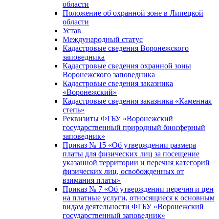
области
Положение об охранной зоне в Липецкой
области
Устав
Международный статус
Кадастровые сведения Воронежского
заповедника
Кадастровые сведения охранной зоны
Воронежского заповедника
Кадастровые сведения заказника
«Воронежский»
Кадастровые сведения заказника «Каменная
степь»
Реквизиты ФГБУ «Воронежский
государственный природный биосферный
заповедник»
Приказ № 15 «Об утверждении размера
платы для физических лиц за посещение
указанной территории и перечня категорий
физических лиц, освобожденных от
взимания платы»
Приказ № 7 «Об утверждении перечня и цен
на платные услуги, относящиеся к основным
видам деятельности ФГБУ «Воронежский
государственный заповедник»