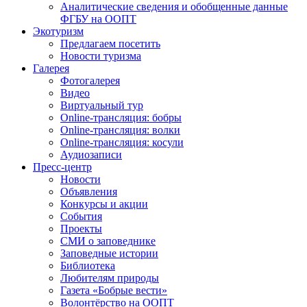
Аналитические сведения и обобщенные данные
ФГБУ на ООПТ
Экотуризм
Предлагаем посетить
Новости туризма
Галерея
Фотогалерея
Видео
Виртуальный тур
Online-трансляция: бобры
Online-трансляция: волки
Online-трансляция: косули
Аудиозаписи
Пресс-центр
Новости
Объявления
Конкурсы и акции
События
Проекты
СМИ о заповеднике
Заповедные истории
Библиотека
Любителям природы
Газета «Бобрые вести»
Волонтёрство на ООПТ