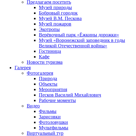
Предлагаем посетить
Музей природы
Бобровый городок
Музей В.М. Пескова
Музей пожаров
Экотропы
Верёвочный парк «Ёжкины дорожки»
Музей «Воронежский заповедник в годы
Великой Отечественной войны»
Гостиница
Кафе
Новости туризма
Галерея
Фотогалерея
Природа
Объекты
Мероприятия
Песков Василий Михайлович
Рабочие моменты
Видео
Фильмы
Зарисовки
Фотоловушки
Мультфильмы
Виртуальный тур