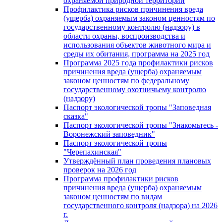
охраняемой природной территории
Профилактика рисков причинения вреда
(ущерба) охраняемым законом ценностям по
государственному контролю (надзору) в
области охраны, воспроизводства и
использования объектов животного мира и
среды их обитания, программа на 2025 год
Программа 2025 года профилактики рисков
причинения вреда (ущерба) охраняемым
законом ценностям по федеральному
государственному охотничьему контролю
(надзору)
Паспорт экологической тропы "Заповедная
сказка"
Паспорт экологической тропы "Знакомьтесь -
Воронежский заповедник"
Паспорт экологической тропы
"Черепахинская"
Утверждённый план проведения плановых
проверок на 2026 год
Программа профилактики рисков
причинения вреда (ущерба) охраняемым
законом ценностям по видам
государственного контроля (надзора) на 2026
г.