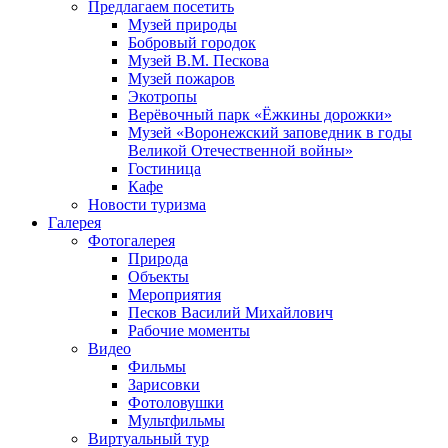
Предлагаем посетить
Музей природы
Бобровый городок
Музей В.М. Пескова
Музей пожаров
Экотропы
Верёвочный парк «Ёжкины дорожки»
Музей «Воронежский заповедник в годы
Великой Отечественной войны»
Гостиница
Кафе
Новости туризма
Галерея
Фотогалерея
Природа
Объекты
Мероприятия
Песков Василий Михайлович
Рабочие моменты
Видео
Фильмы
Зарисовки
Фотоловушки
Мультфильмы
Виртуальный тур