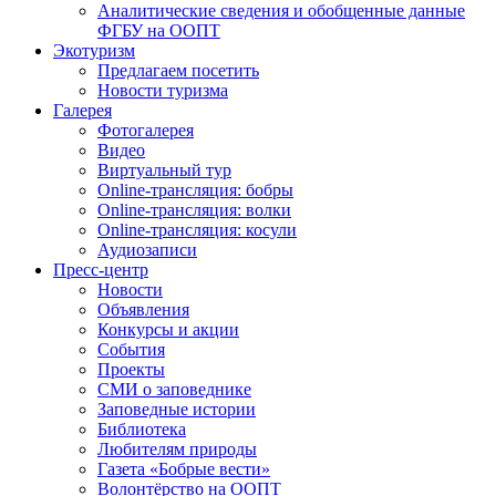
Аналитические сведения и обобщенные данные
ФГБУ на ООПТ
Экотуризм
Предлагаем посетить
Новости туризма
Галерея
Фотогалерея
Видео
Виртуальный тур
Online-трансляция: бобры
Online-трансляция: волки
Online-трансляция: косули
Аудиозаписи
Пресс-центр
Новости
Объявления
Конкурсы и акции
События
Проекты
СМИ о заповеднике
Заповедные истории
Библиотека
Любителям природы
Газета «Бобрые вести»
Волонтёрство на ООПТ