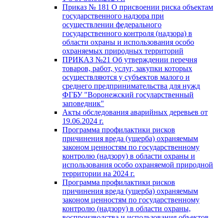
Приказ № 181 О присвоении риска объектам
государственного надзора при
осуществлении федерального
государственного контроля (надзора) в
области охраны и использования особо
охраняемых природных территорий
ПРИКАЗ №21 Об утверждении перечня
товаров, работ, услуг, закупки которых
осуществляются у субъектов малого и
среднего предпринимательства для нужд
ФГБУ "Воронежский госуларственный
заповедник"
Акты обследования аварийных деревьев от
19.06.2024 г.
Программа профилактики рисков
причинения вреда (ущерба) охраняемым
законом ценностям по государственному
контролю (надзору) в области охраны и
использования особо охраняемой природной
территории на 2024 г.
Программа профилактики рисков
причинения вреда (ущерба) охраняемым
законом ценностям по государственному
контролю (надзору) в области охраны,
воспроизводства и использования объектов