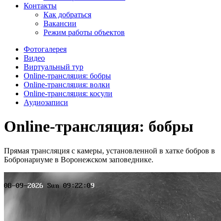
Контакты
Как добраться
Вакансии
Режим работы объектов
Фотогалерея
Видео
Виртуальный тур
Online-трансляция: бобры
Online-трансляция: волки
Online-трансляция: косули
Аудиозаписи
Online-трансляция: бобры
Прямая трансляция с камеры, установленной в хатке бобров в
Бобронариуме в Воронежском заповеднике.