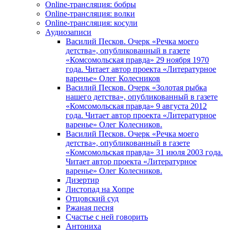
Online-трансляция: бобры
Online-трансляция: волки
Online-трансляция: косули
Аудиозаписи
Василий Песков. Очерк «Речка моего
детства», опубликованный в газете
«Комсомольская правда» 29 ноября 1970
года. Читает автор проекта «Литературное
варенье» Олег Колесников
Василий Песков. Очерк «Золотая рыбка
нашего детства», опубликованный в газете
«Комсомольская правда» 9 августа 2012
года. Читает автор проекта «Литературное
варенье» Олег Колесников.
Василий Песков. Очерк «Речка моего
детства», опубликованный в газете
«Комсомольская правда» 31 июля 2003 года.
Читает автор проекта «Литературное
варенье» Олег Колесников.
Дизертир
Листопад на Хопре
Отцовский суд
Ржаная песня
Счастье с ней говорить
Антониха