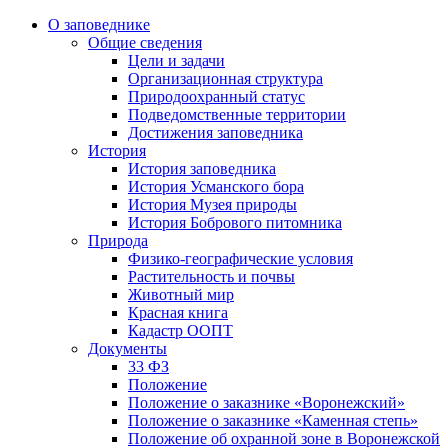
О заповеднике
Общие сведения
Цели и задачи
Организационная структура
Природоохранный статус
Подведомственные территории
Достижения заповедника
История
История заповедника
История Усманского бора
История Музея природы
История Бобрового питомника
Природа
Физико-географические условия
Растительность и почвы
Животный мир
Красная книга
Кадастр ООПТ
Документы
33 ФЗ
Положение
Положение о заказнике «Воронежский»
Положение о заказнике «Каменная степь»
Положение об охранной зоне в Воронежской