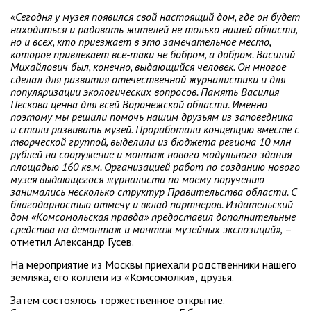
«Сегодня у музея появился свой настоящий дом, где он будет
находиться и радовать жителей не только нашей области,
но и всех, кто приезжает в это замечательное место,
которое привлекает всё-таки не бобром, а добром. Василий
Михайлович был, конечно, выдающийся человек. Он многое
сделал для развития отечественной журналистики и для
популяризации экологических вопросов. Память Василия
Пескова ценна для всей Воронежской области. Именно
поэтому мы решили помочь нашим друзьям из заповедника
и стали развивать музей. Проработали концепцию вместе с
творческой группой, выделили из бюджета региона 10 млн
рублей на сооружение и монтаж нового модульного здания
площадью 160 кв.м. Организацией работ по созданию нового
музея выдающегося журналиста по моему поручению
занимались несколько структур Правительства области. С
благодарностью отмечу и вклад партнёров. Издательский
дом «Комсомольская правда» предоставил дополнительные
средства на демонтаж и монтаж музейных экспозиций»,
–
отметил Александр Гусев.
На мероприятие из Москвы приехали родственники нашего
земляка, его коллеги из «Комсомолки», друзья.
Затем состоялось торжественное открытие.