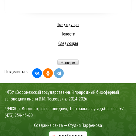
Предыдущая
Новости
Следующая
Наверх
Поделиться
ФГБУ «Воронежский государственный природный биосферный
заповедник имени В.М. Пескова» ©
2014-2026
394080, г. Воронеж, Госзаповедник, Центральная усадьба, тел.: +7
(473) 259-45-60
Создание сайта — Студия Парфенова
a
.parfyonov