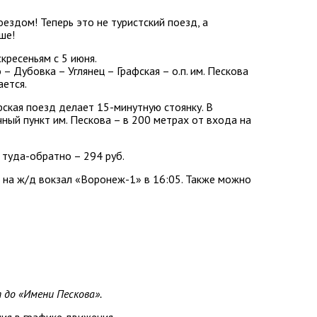
здом! Теперь это не туристский поезд, а
ше!
кресеньям с 5 июня.
Дубовка – Углянец – Графская – о.п. им. Пескова
ается.
фская поезд делает 15-минутную стоянку. В
ный пункт им. Пескова – в 200 метрах от входа на
 туда-обратно – 294 руб.
т на ж/д вокзал «Воронеж-1» в 16:05. Также можно
 до «Имени Пескова».