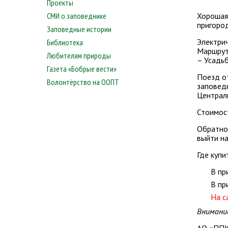
Проекты
СМИ о заповеднике
Хорошая 
пригород
Заповедные истории
Электрич
Библиотека
Маршрут:
Любителям природы
– Усадьб
Газета «Бобрые вести»
Поезд от
Волонтёрство на ООПТ
заповедн
Централ
Стоимост
Обратно 
выйти на
Где купи
В п
В пр
На с
Внимание