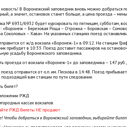
новость! В Воронежский заповедник вновь можно добраться пое
ный, а значит, остановок станет больше, а цена проезда – мень
ка № 6931/6932 будет курсировать по пятницам, субботам, вос
 «Воронеж – Березовая Роща – Отрожка – Боровская – Сомово – 
а Соколовых – Хава». На указанных станциях поезд останавлив
правится от ж/д вокзала «Воронеж-1» в 09:12. На станции Гра
ик прибудет в 10:33. Поезд доставит пассажиров на остановоч
ьную усадьбу Воронежского заповедника.
ь проезда от вокзала «Воронеж-1» до заповедника – 147 руб.,
поезд отправится от о.п. им. Пескова в 14:48. Поезд прибывае
 подходящей вам станции по пути следования.
ть билет?
риложении РЖД
игородных кассах вокзалов
айте РЖД билеты НЕ продают
! Чтобы добраться в Воронежский заповедник, выбирайте билет