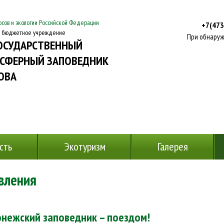
сов и экологии Российской Федерации
+7(473
е бюджетное учреждение
При обнаруж
ОСУДАРСТВЕННЫЙ
СФЕРНЫЙ ЗАПОВЕДНИК
КОВА
сть
Экотуризм
Галерея
вления
онежский заповедник – поездом!