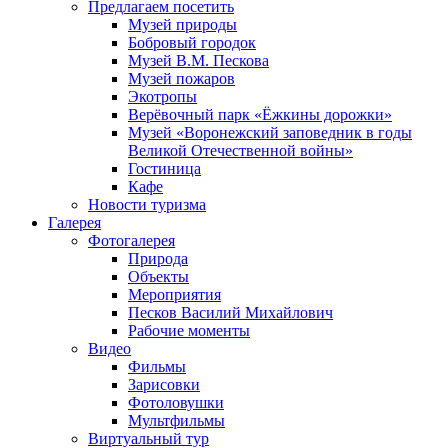
Предлагаем посетить
Музей природы
Бобровый городок
Музей В.М. Пескова
Музей пожаров
Экотропы
Верёвочный парк «Ёжкины дорожки»
Музей «Воронежский заповедник в годы
Великой Отечественной войны»
Гостиница
Кафе
Новости туризма
Галерея
Фотогалерея
Природа
Объекты
Мероприятия
Песков Василий Михайлович
Рабочие моменты
Видео
Фильмы
Зарисовки
Фотоловушки
Мультфильмы
Виртуальный тур