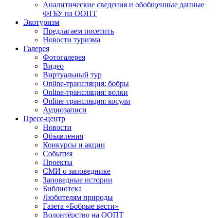
Аналитические сведения и обобщенные данные
ФГБУ на ООПТ
Экотуризм
Предлагаем посетить
Новости туризма
Галерея
Фотогалерея
Видео
Виртуальный тур
Online-трансляция: бобры
Online-трансляция: волки
Online-трансляция: косули
Аудиозаписи
Пресс-центр
Новости
Объявления
Конкурсы и акции
События
Проекты
СМИ о заповеднике
Заповедные истории
Библиотека
Любителям природы
Газета «Бобрые вести»
Волонтёрство на ООПТ