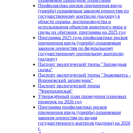
охраняемой природной территории
Профилактика рисков причинения вреда
(ущерба) охраняемым законом ценностям по
государственному контролю (надзору) в
области охраны, воспроизводства и
использования объектов животного мира и
среды их обитания, программа на 2025 год
Программа 2025 года профилактики рисков
причинения вреда (ущерба) охраняемым
законом ценностям по федеральному
государственному охотничьему контролю
(надзору)
Паспорт экологической тропы "Заповедная
сказка"
Паспорт экологической тропы "Знакомьтесь -
Воронежский заповедник"
Паспорт экологической тропы
"Черепахинская"
Утверждённый план проведения плановых
проверок на 2026 год
Программа профилактики рисков
причинения вреда (ущерба) охраняемым
законом ценностям по видам
государственного контроля (надзора) на 2026
г.