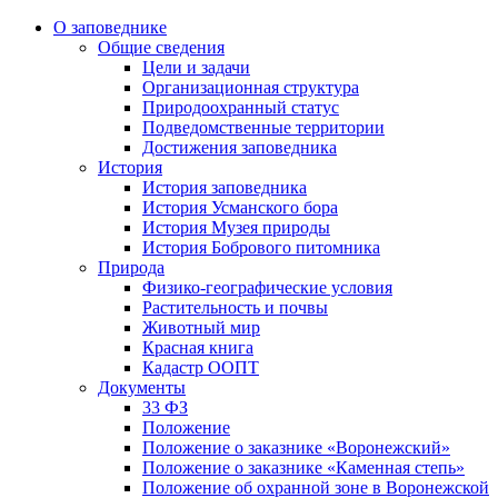
О заповеднике
Общие сведения
Цели и задачи
Организационная структура
Природоохранный статус
Подведомственные территории
Достижения заповедника
История
История заповедника
История Усманского бора
История Музея природы
История Бобрового питомника
Природа
Физико-географические условия
Растительность и почвы
Животный мир
Красная книга
Кадастр ООПТ
Документы
33 ФЗ
Положение
Положение о заказнике «Воронежский»
Положение о заказнике «Каменная степь»
Положение об охранной зоне в Воронежской