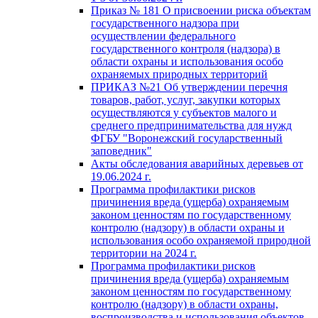
Приказ № 181 О присвоении риска объектам
государственного надзора при
осуществлении федерального
государственного контроля (надзора) в
области охраны и использования особо
охраняемых природных территорий
ПРИКАЗ №21 Об утверждении перечня
товаров, работ, услуг, закупки которых
осуществляются у субъектов малого и
среднего предпринимательства для нужд
ФГБУ "Воронежский госуларственный
заповедник"
Акты обследования аварийных деревьев от
19.06.2024 г.
Программа профилактики рисков
причинения вреда (ущерба) охраняемым
законом ценностям по государственному
контролю (надзору) в области охраны и
использования особо охраняемой природной
территории на 2024 г.
Программа профилактики рисков
причинения вреда (ущерба) охраняемым
законом ценностям по государственному
контролю (надзору) в области охраны,
воспроизводства и использования объектов