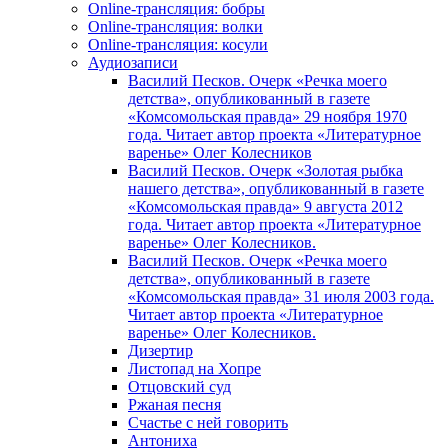
Online-трансляция: бобры
Online-трансляция: волки
Online-трансляция: косули
Аудиозаписи
Василий Песков. Очерк «Речка моего
детства», опубликованный в газете
«Комсомольская правда» 29 ноября 1970
года. Читает автор проекта «Литературное
варенье» Олег Колесников
Василий Песков. Очерк «Золотая рыбка
нашего детства», опубликованный в газете
«Комсомольская правда» 9 августа 2012
года. Читает автор проекта «Литературное
варенье» Олег Колесников.
Василий Песков. Очерк «Речка моего
детства», опубликованный в газете
«Комсомольская правда» 31 июля 2003 года.
Читает автор проекта «Литературное
варенье» Олег Колесников.
Дизертир
Листопад на Хопре
Отцовский суд
Ржаная песня
Счастье с ней говорить
Антониха