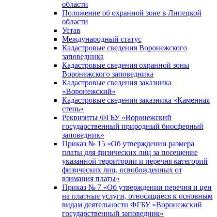
области
Положение об охранной зоне в Липецкой
области
Устав
Международный статус
Кадастровые сведения Воронежского
заповедника
Кадастровые сведения охранной зоны
Воронежского заповедника
Кадастровые сведения заказника
«Воронежский»
Кадастровые сведения заказника «Каменная
степь»
Реквизиты ФГБУ «Воронежский
государственный природный биосферный
заповедник»
Приказ № 15 «Об утверждении размера
платы для физических лиц за посещение
указанной территории и перечня категорий
физических лиц, освобожденных от
взимания платы»
Приказ № 7 «Об утверждении перечня и цен
на платные услуги, относящиеся к основным
видам деятельности ФГБУ «Воронежский
государственный заповедник»